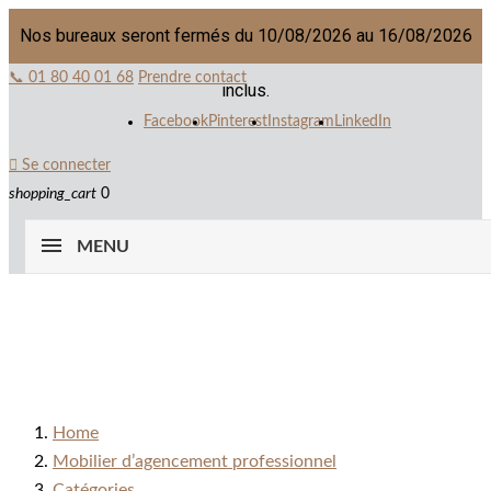
Nos bureaux seront fermés du 10/08/2026 au 16/08/2026
📞 01 80 40 01 68
Prendre contact
inclus.
Facebook
Pinterest
Instagram
LinkedIn

Se connecter
shopping_cart
0
MENU
Home
Mobilier d’agencement professionnel
Catégories