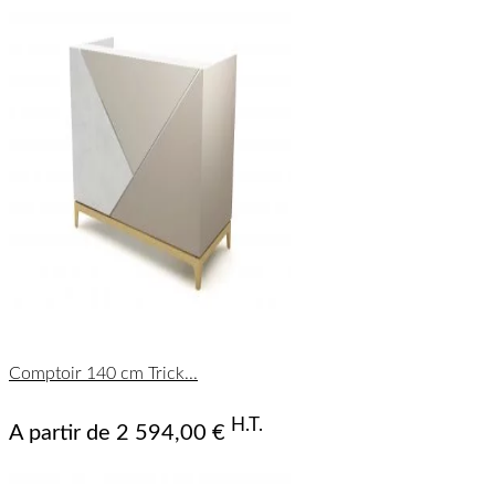
Calce,
Comptoir 140 cm Trick...
Canapa,
Castoro
H.T.
A partir de
2 594,00 €