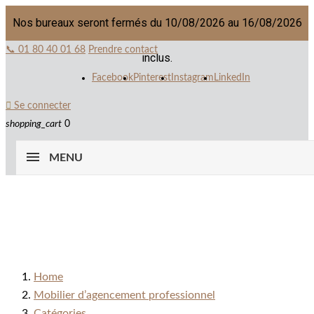
Nos bureaux seront fermés du 10/08/2026 au 16/08/2026
📞 01 80 40 01 68
Prendre contact
inclus.
Facebook
Pinterest
Instagram
LinkedIn

Se connecter
shopping_cart
0
MENU
Home
Mobilier d’agencement professionnel
Catégories