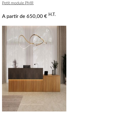
Petit module PMR
mat
mat
Biondo
Bruno
Nero
Bianco
(FSC®)
(FSC®)
(FSC®)
(FSC®)
(FSC®)
(FSC®)
(FSC®)
(FSC®)
H.T.
A partir de
650,00 €