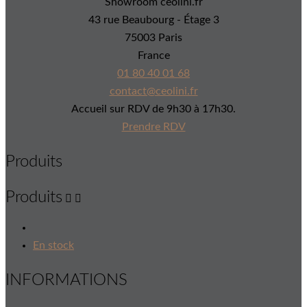
Showroom ceolini.fr
43 rue Beaubourg - Étage 3
75003 Paris
France
01 80 40 01 68
contact@ceolini.fr
Accueil sur RDV de 9h30 à 17h30.
Prendre RDV
Produits
Produits


En stock
INFORMATIONS