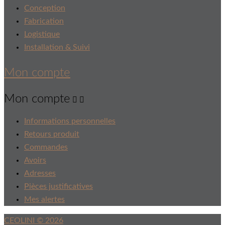
Conception
Fabrication
Logistique
Installation & Suivi
Mon compte
Mon compte


Informations personnelles
Retours produit
Commandes
Avoirs
Adresses
Pièces justificatives
Mes alertes
CEOLINI © 2026