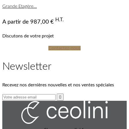
Grande Etagère...
mat
mat
mat
mat
Biondo
Biondo
Americano
Americano
Bruno
Nero
Bruno
Bianco
Nero
Bianco
(FSC®)
(FSC®)
(FSC®)
(FSC®)
(FSC®)
(FSC®)
(FSC®)
(FSC®)
(FSC®)
(FSC®)
(FSC®)
(FSC®)
(FSC®)
(FSC®)
(FSC®)
(FSC®)
H.T.
A partir de
987,00 €
Discutons de votre projet
Contactez-nous
Newsletter
Recevez nos dernières nouvelles et nos ventes spéciales
