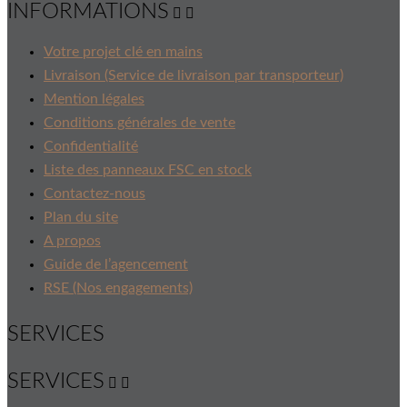
INFORMATIONS


Votre projet clé en mains
Livraison (Service de livraison par transporteur)
Mention légales
Conditions générales de vente
Confidentialité
Liste des panneaux FSC en stock
Contactez-nous
Plan du site
A propos
Guide de l’agencement
RSE (Nos engagements)
SERVICES
SERVICES

