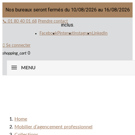
Nos bureaux seront fermés du 10/08/2026 au 16/08/2026
📞 01 80 40 01 68
Prendre contact
inclus.
Facebook
Pinterest
Instagram
LinkedIn

Se connecter
shopping_cart
0
MENU
Home
Mobilier d’agencement professionnel
Collections