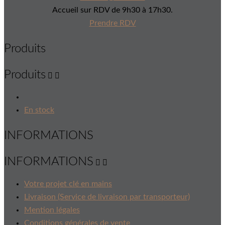
Accueil sur RDV de 9h30 à 17h30.
Prendre RDV
Produits
Produits


En stock
INFORMATIONS
INFORMATIONS


Votre projet clé en mains
Livraison (Service de livraison par transporteur)
Mention légales
Conditions générales de vente