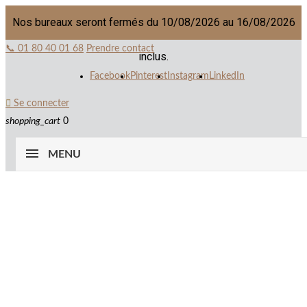
Nos bureaux seront fermés du 10/08/2026 au 16/08/2026
📞 01 80 40 01 68
Prendre contact
inclus.
Facebook
Pinterest
Instagram
LinkedIn

Se connecter
shopping_cart
0
MENU