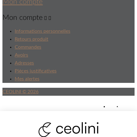
Mon compte
Mon compte


Informations personnelles
Retours produit
Commandes
Avoirs
Adresses
Pièces justificatives
Mes alertes
CEOLINI © 2026