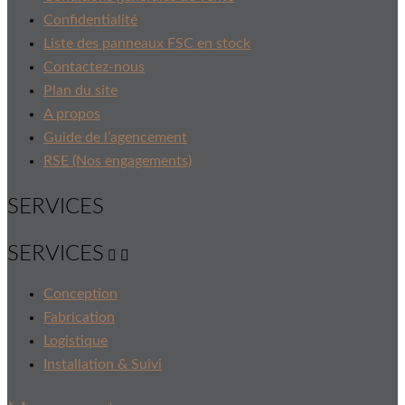
Confidentialité
Liste des panneaux FSC en stock
Contactez-nous
Plan du site
A propos
Guide de l’agencement
RSE (Nos engagements)
SERVICES
SERVICES


Conception
Fabrication
Logistique
Installation & Suivi