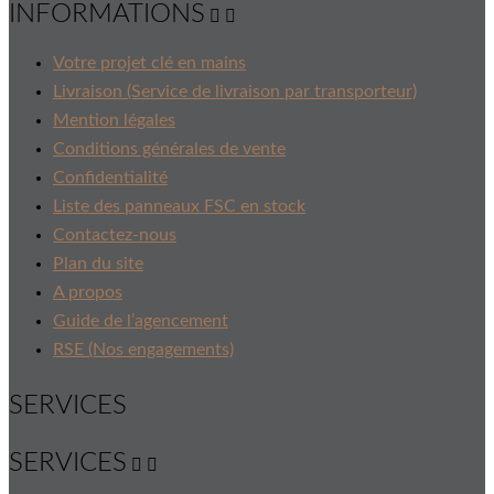
INFORMATIONS


Votre projet clé en mains
Livraison (Service de livraison par transporteur)
Mention légales
Conditions générales de vente
Confidentialité
Liste des panneaux FSC en stock
Contactez-nous
Plan du site
A propos
Guide de l’agencement
RSE (Nos engagements)
SERVICES
SERVICES

