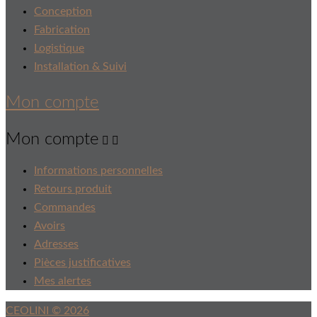
Conception
Fabrication
Logistique
Installation & Suivi
Mon compte
Mon compte


Informations personnelles
Retours produit
Commandes
Avoirs
Adresses
Pièces justificatives
Mes alertes
CEOLINI © 2026