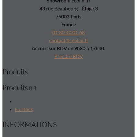
Showroom ceolini.fr
43 rue Beaubourg - Étage 3
75003 Paris
France
01 80 40 01 68
contact@ceolini.fr
Accueil sur RDV de 9h30 à 17h30.
Prendre RDV
Produits
Produits


En stock
INFORMATIONS