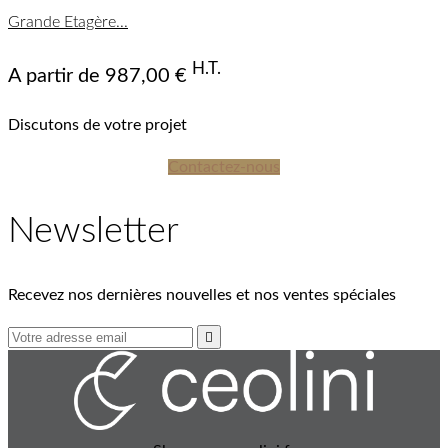
Grande Etagère...
mat
mat
mat
mat
Biondo
Biondo
Americano
Americano
Bruno
Nero
Bruno
Bianco
Nero
Bianco
(FSC®)
(FSC®)
(FSC®)
(FSC®)
(FSC®)
(FSC®)
(FSC®)
(FSC®)
(FSC®)
(FSC®)
(FSC®)
(FSC®)
(FSC®)
(FSC®)
(FSC®)
(FSC®)
H.T.
A partir de
987,00 €
Discutons de votre projet
Contactez-nous
Newsletter
Recevez nos dernières nouvelles et nos ventes spéciales
