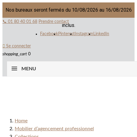
Nos bureaux seront fermés du 10/08/2026 au 16/08/2026
📞 01 80 40 01 68
Prendre contact
inclus.
Facebook
Pinterest
Instagram
LinkedIn

Se connecter
shopping_cart
0
MENU
Home
Mobilier d’agencement professionnel
Collections