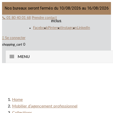
Nos bureaux seront fermés du 10/08/2026 au 16/08/2026
📞 01 80 40 01 68
Prendre contact
inclus.
Facebook
Pinterest
Instagram
LinkedIn

Se connecter
shopping_cart
0
MENU
Home
Mobilier d’agencement professionnel
Collections