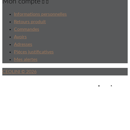
Mon compte


Informations personnelles
Retours produit
Commandes
Avoirs
Adresses
Pièces justificatives
Mes alertes
CEOLINI © 2026