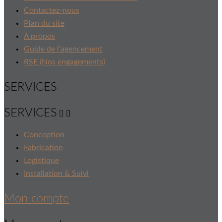
Contactez-nous
Plan du site
A propos
Guide de l’agencement
RSE (Nos engagements)
SERVICES
SERVICES


Conception
Fabrication
Logistique
Installation & Suivi
Mon compte