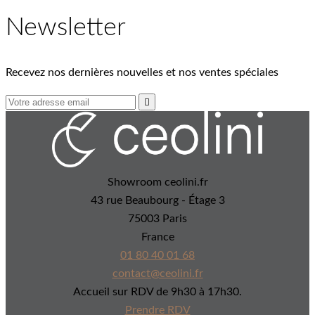
Newsletter
Recevez nos dernières nouvelles et nos ventes spéciales

Showroom ceolini.fr
43 rue Beaubourg - Étage 3
75003 Paris
France
01 80 40 01 68
contact@ceolini.fr
Accueil sur RDV de 9h30 à 17h30.
Prendre RDV