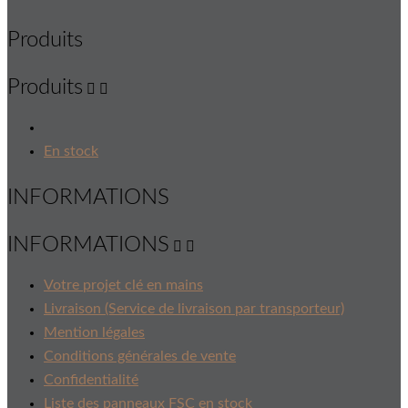
Produits
Produits


En stock
INFORMATIONS
INFORMATIONS


Votre projet clé en mains
Livraison (Service de livraison par transporteur)
Mention légales
Conditions générales de vente
Confidentialité
Liste des panneaux FSC en stock