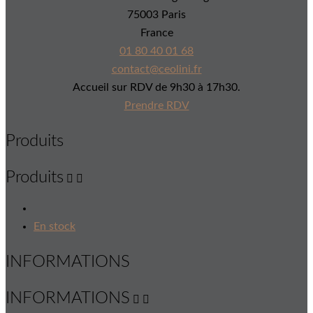
75003 Paris
France
01 80 40 01 68
contact@ceolini.fr
Accueil sur RDV de 9h30 à 17h30.
Prendre RDV
Produits
Produits


En stock
INFORMATIONS
INFORMATIONS

