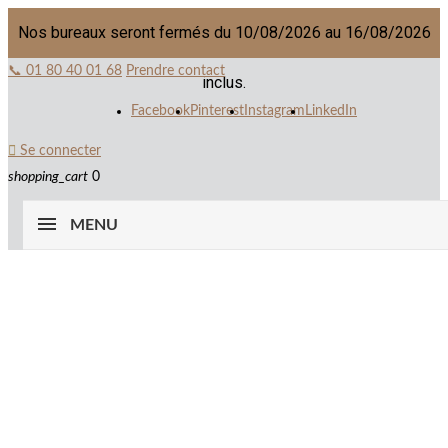
Nos bureaux seront fermés du 10/08/2026 au 16/08/2026
📞 01 80 40 01 68
Prendre contact
inclus.
Facebook
Pinterest
Instagram
LinkedIn

Se connecter
shopping_cart
0
MENU