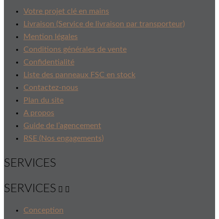
Votre projet clé en mains
Livraison (Service de livraison par transporteur)
Mention légales
Conditions générales de vente
Confidentialité
Liste des panneaux FSC en stock
Contactez-nous
Plan du site
A propos
Guide de l’agencement
RSE (Nos engagements)
SERVICES
SERVICES


Conception