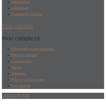
Fabrication
Logistique
Installation & Suivi
Mon compte
Mon compte


Informations personnelles
Retours produit
Commandes
Avoirs
Adresses
Pièces justificatives
Mes alertes
CEOLINI © 2026