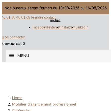
Nos bureaux seront fermés du 10/08/2026 au 16/08/2026
📞 01 80 40 01 68
Prendre contact
inclus.
Facebook
Pinterest
Instagram
LinkedIn

Se connecter
shopping_cart
0
MENU
Home
Mobilier d’agencement professionnel
Catégories