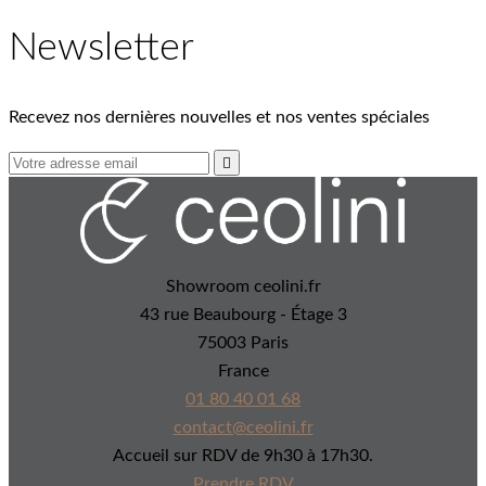
Newsletter
Recevez nos dernières nouvelles et nos ventes spéciales

Showroom ceolini.fr
43 rue Beaubourg - Étage 3
75003 Paris
France
01 80 40 01 68
contact@ceolini.fr
Accueil sur RDV de 9h30 à 17h30.
Prendre RDV