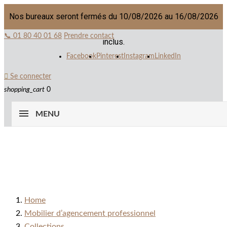
Nos bureaux seront fermés du 10/08/2026 au 16/08/2026
📞 01 80 40 01 68
Prendre contact
inclus.
Facebook
Pinterest
Instagram
LinkedIn

Se connecter
shopping_cart
0
MENU
Home
Mobilier d’agencement professionnel
Collections