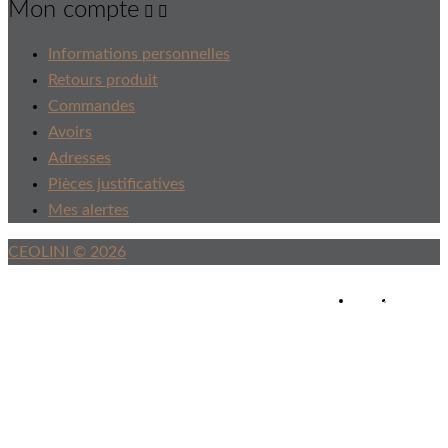
Mon compte


Informations personnelles
Retours produit
Commandes
Avoirs
Adresses
Pièces justificatives
Mes alertes
CEOLINI © 2026