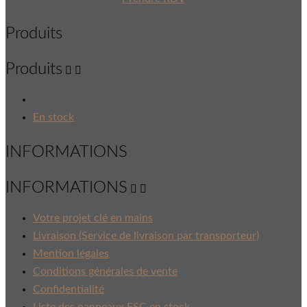
Produits
Produits


En stock
INFORMATIONS
INFORMATIONS


Votre projet clé en mains
Livraison (Service de livraison par transporteur)
Mention légales
Conditions générales de vente
Confidentialité
Liste des panneaux FSC en stock