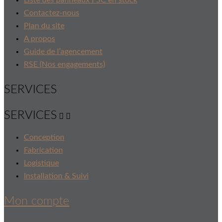
Contactez-nous
Plan du site
A propos
Guide de l’agencement
RSE (Nos engagements)
SERVICES
SERVICES


Conception
Fabrication
Logistique
Installation & Suivi
Mon compte